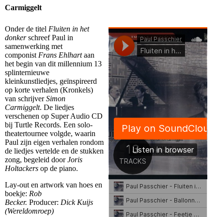
Carmiggelt
Onder de titel
Fluiten in het
donker
schreef Paul in
samenwerking met
componist
Frans Ehlhart
aan
het begin van dit millennium 13
splinternieuwe
kleinkunstliedjes, geïnspireerd
op korte verhalen (Kronkels)
van schrijver
Simon
Carmiggelt
. De liedjes
verschenen op Super Audio CD
bij Turtle Records. Een solo-
theatertournee volgde, waarin
Paul zijn eigen verhalen rondom
de liedjes vertelde en de stukken
zong, begeleid door
Joris
Holtackers
op de piano.
Lay-out en artwork van hoes en
boekje:
Rob
Becker.
Producer:
Dick Kuijs
(Wereldomroep)